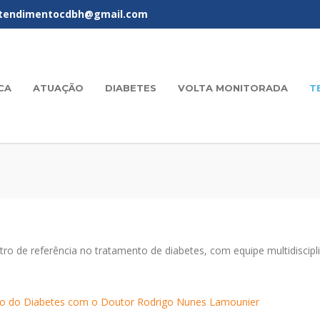
tendimentocdbh@gmail.com
ICA
ATUAÇÃO
DIABETES
VOLTA MONITORADA
T
tro de referência no tratamento de diabetes, com equipe multidiscip
o do Diabetes com o Doutor Rodrigo Nunes Lamounier