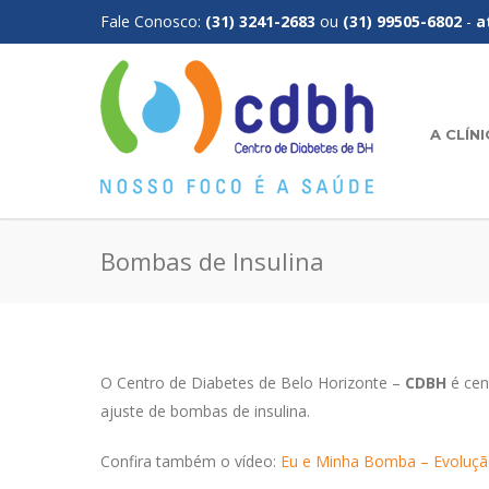
Fale Conosco:
(31) 3241-2683
ou
(31) 99505-6802
-
a
A CLÍN
Bombas de Insulina
O Centro de Diabetes de Belo Horizonte –
CDBH
é cen
ajuste de bombas de insulina.
Confira também o vídeo:
Eu e Minha Bomba – Evoluçã