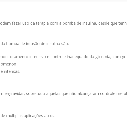
odem fazer uso da terapia com a bomba de insulina, desde que tenh
 da bomba de infusão de insulina são:
e monitoramento intensivo e controle inadequado da glicemia, com gra
nomenon).
e intensas.
am engravidar, sobretudo aquelas que não alcançaram controle meta
e múltiplas aplicações ao dia.