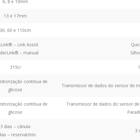
6, 8 e 10mm
13 e 17mm
30, 60 e 110cm
xLink® – Link Assist
Qui
derLink® – manual
Sil
315U
itorização contínua de
Transmissor de dados do sensor de m
glicose
itorização contínua de
Transmissor de dados do sensor de
glicose
Parad
3 dias – cânula
3 
dias – reservatório