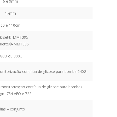
6 e 9mm
17mm
60 e 110cm
ck-set®-MMT395
houette®-MMT385
180U ou 300U
onitorização contínua de glicose para bomba 640G
 monitorização contínua de glicose para bombas
igm 754 VEO e 722
dias – conjunto