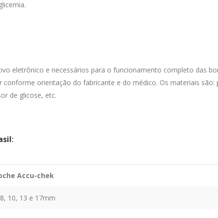
licemia.
vo eletrônico e necessários para o funcionamento completo das bom
 conforme orientação do fabricante e do médico. Os materiais são: pi
or de glicose, etc.
sil
:
oche Accu-chek
 8, 10, 13 e 17mm