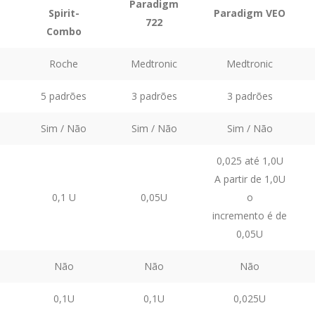
Paradigm
Spirit-
Paradigm VEO
722
Combo
Roche
Medtronic
Medtronic
5 padrões
3 padrões
3 padrões
Sim / Não
Sim / Não
Sim / Não
0,025 até 1,0U
A partir de 1,0U
0,1 U
0,05U
o
incremento é de
0,05U
Não
Não
Não
0,1U
0,1U
0,025U